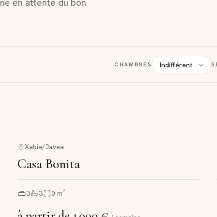
ne en attente du bon
Indifférent
CHAMBRES
S
Xabia/Javea
Casa Bonita
3
3
0
m²
à partir de
1 000 €