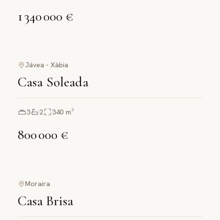
1 340 000 €
Jávea - Xàbia
Casa Soleada
3
2
340
m²
800 000 €
Moraira
Casa Brisa