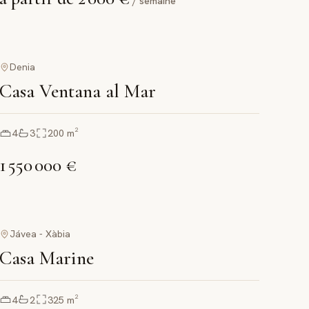
/ semaine
Denia
Casa Ventana al Mar
4
3
200
m²
1 550 000 €
Jávea - Xàbia
Casa Marine
4
2
325
m²