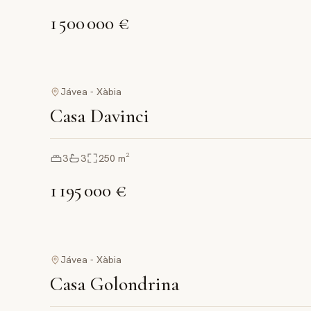
1 500 000 €
Jávea - Xàbia
Casa Davinci
3
3
250
m²
1 195 000 €
Jávea - Xàbia
Casa Golondrina