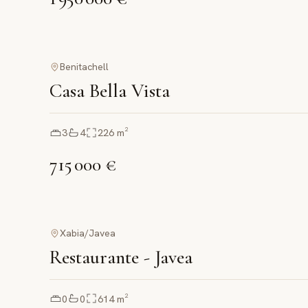
Benitachell
Casa Bella Vista
3
4
226
m²
715 000 €
Xabia/Javea
Restaurante - Javea
0
0
614
m²