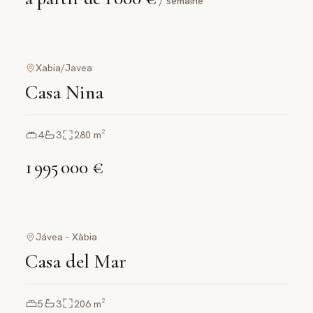
/ semaine
Xabia/Javea
Casa Nina
4
3
280
m²
1 995 000 €
Jávea - Xàbia
Casa del Mar
5
3
206
m²