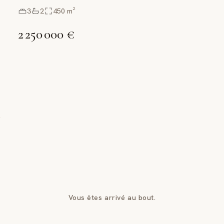
3
2
450
m²
2 250 000 €
Vous êtes arrivé au bout.