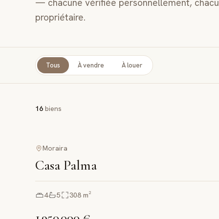
— chacune vérifiée personnellement, chacu
propriétaire.
Tous
À vendre
À louer
16
biens
Moraira
Casa Palma
4
5
308
m²
1 950 000 €