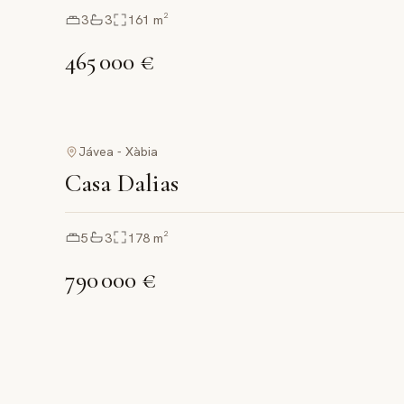
3
3
161
m²
465 000 €
Jávea - Xàbia
Casa Dalias
5
3
178
m²
790 000 €