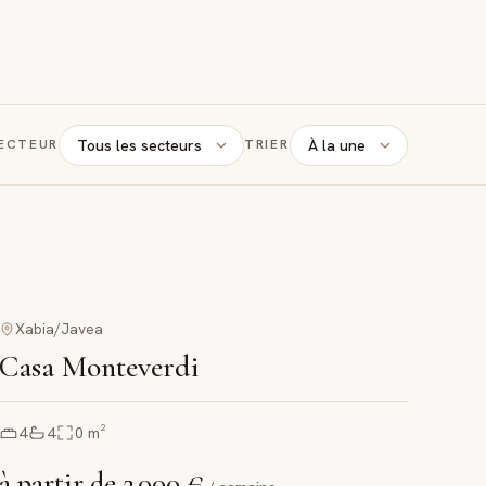
Tous les secteurs
À la une
ECTEUR
TRIER
Xabia/Javea
Casa Monteverdi
4
4
0
m²
à partir de
2 000 €